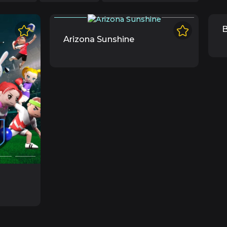
B
Arizona Sunshine