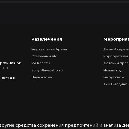
Развлечения
Мероприя
Виртуальная Арена
День Рожден
Статичный VR
Корпоративы
рожная 56
VR Квесты
Детский праз
 – 00
Sony Playstation 5
Новый год
Лаунжзона
Выпускной
 сетях
Тим Билдинг
другие средства сохранения предпочтений и анализа де