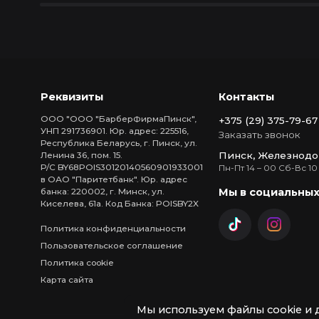
Реквизиты
Контакты
ООО "ООО "БарберФирмаПинск",
+375 (29) 375-79-67
УНП 291736901. Юр. адрес: 225516,
Заказать звонок
Республика Беларусь, г. Пинск, ул.
Пинск, Железнодо
Ленина 36, пом. 15.
Р/С BY68POIS30120140560901933001
Пн-Пт 14 – 00 Сб-Вс 10
в ОАО "Паритетбанк". Юр. адрес
Мы в социальных
банка: 220002, г. Минск, ул.
Киселева, 61а. Код Банка: POISBY2X
Политика конфиденциальности
Пользовательское соглашение
Политика cookie
Карта сайта
Мы используем файлы cookie и 