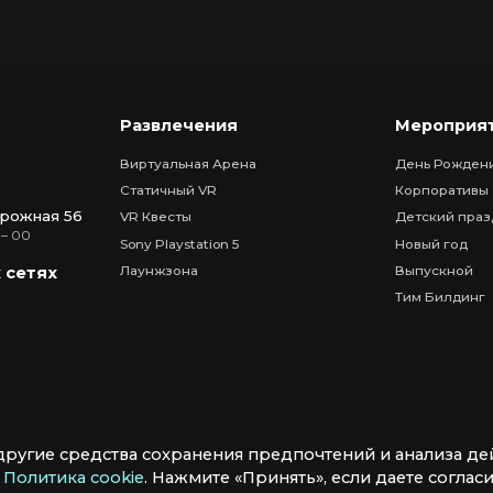
Развлечения
Мероприя
Виртуальная Арена
День Рожден
Статичный VR
Корпоративы
рожная 56
VR Квесты
Детский праз
 – 00
Sony Playstation 5
Новый год
Лаунжзона
Выпускной
 сетях
Тим Билдинг
другие средства сохранения предпочтений и анализа де
в
Политика cookie
. Нажмите «Принять», если даете согласи