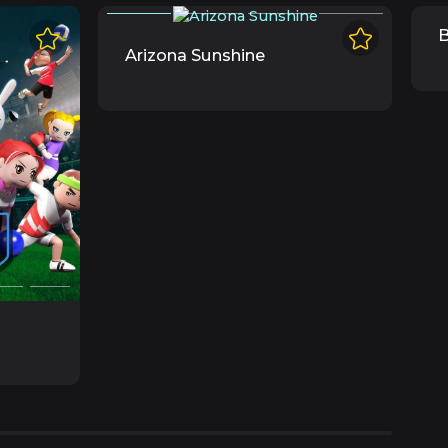
B
Arizona Sunshine