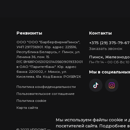
Реквизиты
Контакты
ООО "ООО "БарберФирмаПинск",
+375 (29) 375-79-67
УНП 291736901. Юр. адрес: 225516,
Заказать звонок
Республика Беларусь, г. Пинск, ул.
Пинск, Железнодо
Ленина 36, пом. 15.
Р/С BY68POIS30120140560901933001
Пн-Пт 14 – 00 Сб-Вс 10
в ОАО "Паритетбанк". Юр. адрес
Мы в социальных
банка: 220002, г. Минск, ул.
Киселева, 61а. Код Банка: POISBY2X
Политика конфиденциальности
Пользовательское соглашение
Политика cookie
Карта сайта
Мы используем файлы cookie и 
посетителей сайта. Подробнее 
© 2023 VRPOINT — Виртуальная арена в Пинске