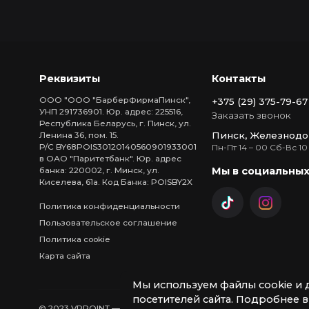
Реквизиты
Контакты
ООО "ООО "БарберФирмаПинск",
+375 (29) 375-79-67
УНП 291736901. Юр. адрес: 225516,
Заказать звонок
Республика Беларусь, г. Пинск, ул.
Пинск, Железнодо
Ленина 36, пом. 15.
Р/С BY68POIS30120140560901933001
Пн-Пт 14 – 00 Сб-Вс 10
в ОАО "Паритетбанк". Юр. адрес
Мы в социальных
банка: 220002, г. Минск, ул.
Киселева, 61а. Код Банка: POISBY2X
Политика конфиденциальности
Пользовательское соглашение
Политика cookie
Карта сайта
Мы используем файлы cookie и 
посетителей сайта. Подробнее 
© 2023 VRPOINT — Виртуальная арена в Пинске