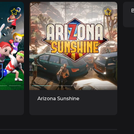
B
Arizona Sunshine