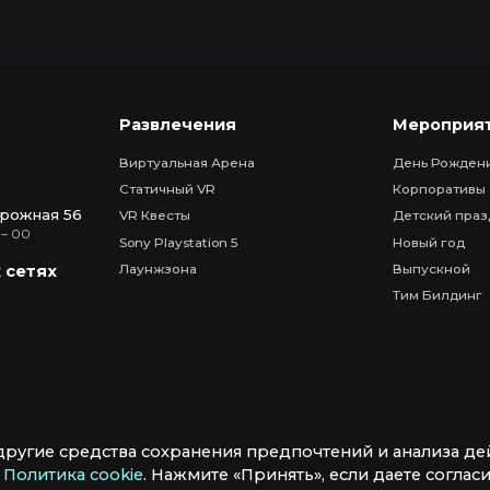
Развлечения
Мероприя
Виртуальная Арена
День Рожден
Статичный VR
Корпоративы
рожная 56
VR Квесты
Детский праз
 – 00
Sony Playstation 5
Новый год
Лаунжзона
Выпускной
 сетях
Тим Билдинг
другие средства сохранения предпочтений и анализа де
в
Политика cookie
. Нажмите «Принять», если даете согласи