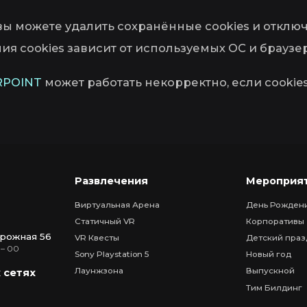
 вы можете удалить сохранённые cookies и отклю
я cookies зависит от используемых ОС и браузер
RPOINT
может работать некорректно, если cookie
Развлечения
Мероприя
Виртуальная Арена
День Рожден
Статичный VR
Корпоративы
рожная 56
VR Квесты
Детский праз
 – 00
Sony Playstation 5
Новый год
Лаунжзона
Выпускной
 сетях
Тим Билдинг