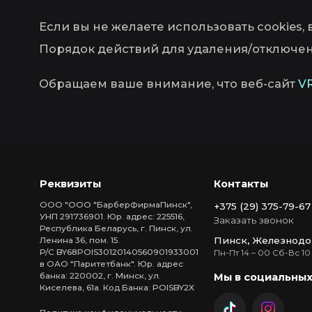
Если вы не желаете использовать cookies,
Порядок действий для удаления/отключени
Обращаем ваше внимание, что веб-сайт
V
Реквизиты
Контакты
ООО "ООО "БарберФирмаПинск",
+375 (29) 375-79-67
УНП 291736901. Юр. адрес: 225516,
Заказать звонок
Республика Беларусь, г. Пинск, ул.
Пинск, Железнодо
Ленина 36, пом. 15.
Р/С BY68POIS30120140560901933001
Пн-Пт 14 – 00 Сб-Вс 10
в ОАО "Паритетбанк". Юр. адрес
Мы в социальных
банка: 220002, г. Минск, ул.
Киселева, 61а. Код Банка: POISBY2X