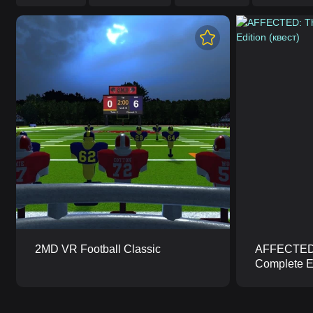
2MD VR Football Classic
AFFECTED:
Complete Ed