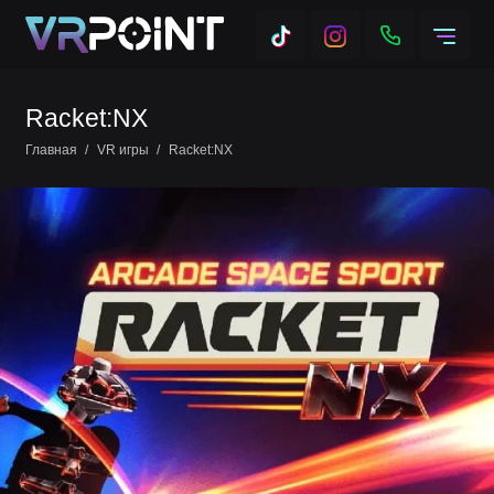
Racket:NX
Главная
VR игры
Racket:NX