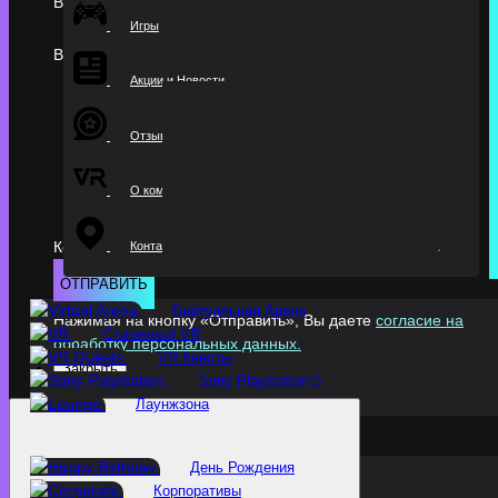
Ваше имя:
Игры
Ваш телефон:
Акции и Новости
Отзывы
О компании
Комментарий:
Контакты
ОТПРАВИТЬ
Виртуальная Арена
Нажимая на кнопку «Отправить», Вы даете
согласие на
Статичный VR
обработку персональных данных.
VR Квесты
Закрыть
Sony Playstation 5
Лаунжзона
День Рождения
Корпоративы