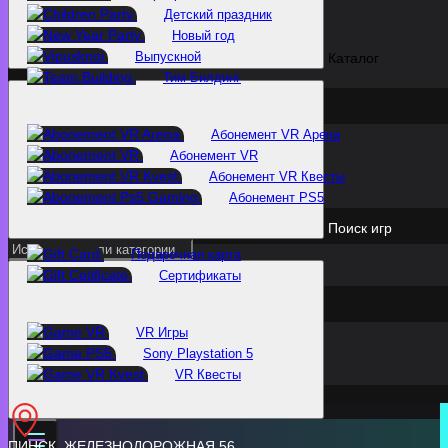
Детский праздник
Новый год
Выпускной
Каталог
Тим Билдинг
Абонемент VR Арена
Абонемент VR
Абонемент VR Квесты
Абонемент PS5
Поиск игр
Подарочная карта
Cертификаты
VR Игры
Sony Playstation 5
VR Квесты
ПИНСК, ЖЕЛЕЗНОДОРОЖНАЯ 56