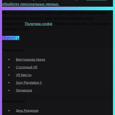
обработку персональных данных.
Мы используем файлы cookie и другие средства сохранения
предпочтений и анализа действий посетителей сайта.
Подробнее в
Политика cookie
. Нажмите «Принять», если даете
согласие на это.
ПРИНЯТЬ
Развлечения
Виртуальная Арена
Статичный VR
VR Квесты
Sony Playstation 5
Лаунжзона
Мероприятия
День Рождения