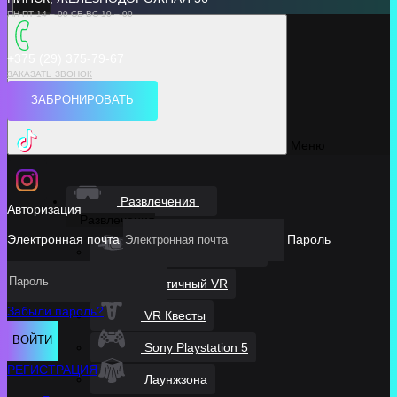
ПН-ПТ 14 – 00 СБ-ВС 10 – 00
+375 (29) 375-79-67
ЗАКАЗАТЬ ЗВОНОК
ЗАБРОНИРОВАТЬ
Меню
Развлечения
Авторизация
Развлечения
Электронная почта
Пароль
Виртуальная Арена
Статичный VR
Забыли пароль?
VR Квесты
ВОЙТИ
Sony Playstation 5
РЕГИСТРАЦИЯ
Лаунжзона