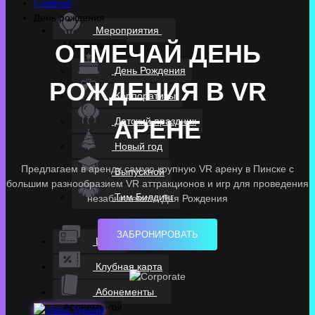
Главная
День рождения
Мероприятия
Мероприятия
ОТМЕЧАЙ ДЕНЬ
День Рождения
РОЖДЕНИЯ В VR
Корпоративы
Детский праздник
АРЕНЕ
Новый год
Предлагаем в аренду cамую крупную VR арену в Пинске с
Выпускной
большим разнообразием VR аттракционов и игр для проведения
Тим Билдинг
незабываемого Дня Рождения
ЗАБРОНИРОВАТЬ
Цены
Клубная карта
Абонементы
Абонементы