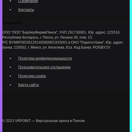
О компании
Контакты
Реквизиты
ООО "ООО "БарберФирмаПинск", УНП 291736901. Юр. адрес: 225516,
Республика Беларусь, г. Пинск, ул. Ленина 36, пом. 15.
Р/С BY68POIS30120140560901933001 в ОАО "Паритетбанк". Юр. адрес
банка: 220002, г. Минск, ул. Киселева, 61а. Код Банка: POISBY2X
Политика конфиденциальности
Пользовательское соглашение
Политика cookie
Карта сайта
© 2023 VRPOINT — Виртуальная арена в Пинске